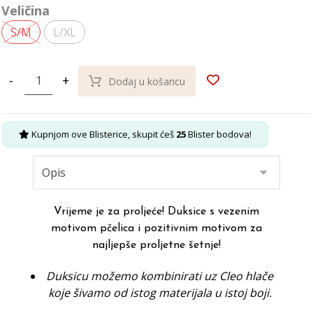
Veličina
S/M
L/XL
-
+
Dodaj u košaricu
Kupnjom ove Blisterice, skupit ćeš
25
Blister bodova!
Vrijeme je za proljeće! Duksice s vezenim
motivom pčelica i pozitivnim motivom za
najljepše proljetne šetnje!
Duksicu možemo kombinirati uz
Cleo hlače
koje šivamo od istog materijala u istoj boji.