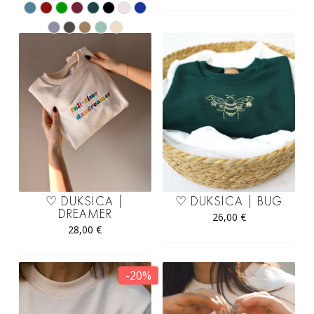
♡ DUKSICA |
♡ DUKSICA | BUG
DREAMER
26,00
€
28,00
€
-20%