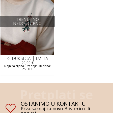
TRENUTNO
NEDOSTUPNO
♡ DUKSICA | IMELA
20,00
€
Najniža cijena u zadnjih 30 dana:
25,00
€
OSTANIMO U KONTAKTU
Prva saznaj za novu Blistericu ili
popust.