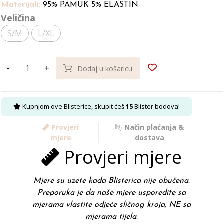
Materijali:
95% PAMUK 5% ELASTIN
Veličina
S/M
L/XL
-
+
Dodaj u košaricu
Kupnjom ove Blisterice, skupit ćeš
15
Blister bodova!
Provjeri
Način plaćanja &
mjere
dostava
Provjeri mjere
Mjere su uzete kada Blisterica nije obučena.
Preporuka je da naše mjere usporedite sa
mjerama vlastite odjeće sličnog kroja, NE sa
mjerama tijela.