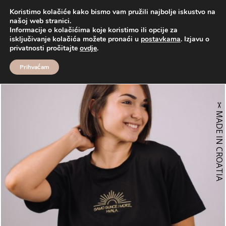
Koristimo kolačiće kako bismo vam pružili najbolje iskustvo na
našoj web stranici.
Informacije o kolačićima koje koristimo ili opcije za
Proizvodi
Majice
♡ MURA SUNCE |
isključivanje kolačića možete pronaći u
postavkama
. Izjavu o
MAJICA
privatnosti pročitajte
ovdje
.
Prihvaćam