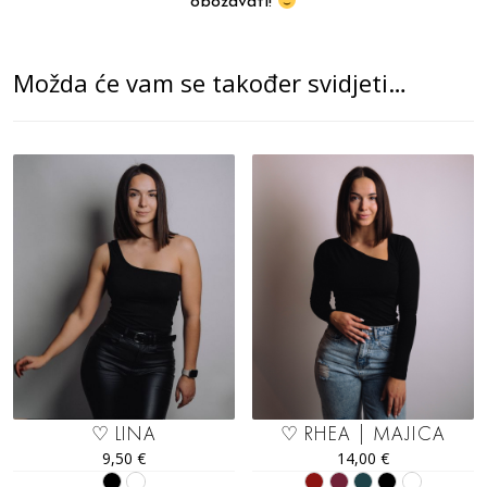
obožavati!
Možda će vam se također svidjeti…
♡ LINA
♡ RHEA | MAJICA
9,50
€
14,00
€