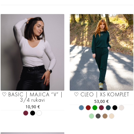
♡ BASIC | MAJICA “V” |
♡ CLEO | XS KOMPLET
3/4 rukavi
53,00
€
10,90
€