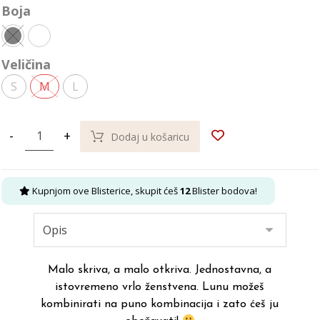
Boja
Veličina
S
M
L
-
+
Dodaj u košaricu
Kupnjom ove Blisterice, skupit ćeš
12
Blister bodova!
Malo skriva, a malo otkriva. Jednostavna, a
istovremeno vrlo ženstvena. Lunu možeš
kombinirati na puno kombinacija i zato ćeš ju