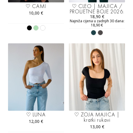
♡ CAMI
♡ CLEO | MAJICA /
PROLJETNE BOJE 2026.
10,00
€
18,90
€
Najniža cijena u zadnjih 30 dana:
18,90
€
♡ LUNA
♡ ZOJA MAJICA |
kratki rukavi
12,00
€
13,00
€