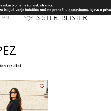
PLATNA DOSTAVA za narudžbe iznad 65€ (izuzev paketa s pou
e iskustvo na našoj web stranici.
 za isključivanje kolačića možete pronaći u
postavkama
. Izjavu o priv
NTAKT
PEZ
edan rezultat