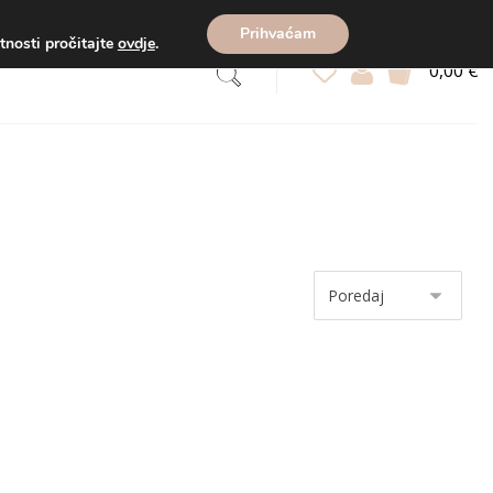
zećem).
Prihvaćam
atnosti pročitajte
ovdje
.
0,00
€