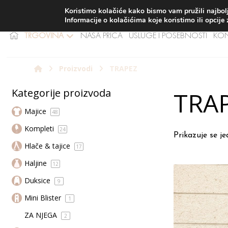
BES
Koristimo kolačiće kako bismo vam pružili najbolj
Informacije o kolačićima koje koristimo ili opcije
TRGOVINA
NAŠA PRIČA
USLUGE I POSEBNOSTI
KO
Proizvodi
TRAPEZ
Kategorije proizvoda
TRA
Majice
48
Kompleti
24
Prikazuje se j
Hlače & tajice
17
Haljine
12
Duksice
9
Mini Blister
1
ZA NJEGA
2