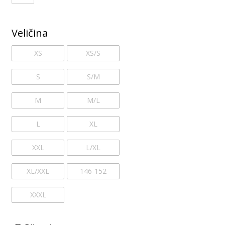
Veličina
XS
XS/S
S
S/M
M
M/L
L
XL
XXL
L/XL
XL/XXL
146-152
XXXL