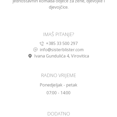
jednostavnih komada odjeće za žene, djevojke i
djevojčice.
IMAŠ PITANJE?
+385 33 500 297
info@sisterblister.com
Ivana Gundulića 4, Virovitica
RADNO VRIJEME
Ponedjeljak - petak
07:00 - 14:00
DODATNO