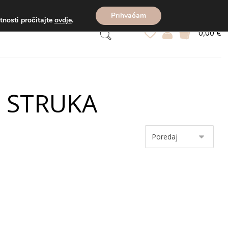
zećem).
Prihvaćam
atnosti pročitajte
ovdje
.
0,00
€
O STRUKA