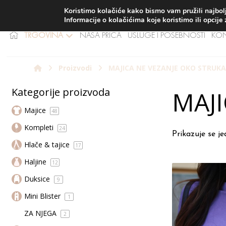
BES
Koristimo kolačiće kako bismo vam pružili najbolj
Informacije o kolačićima koje koristimo ili opcije
TRGOVINA
NAŠA PRIČA
USLUGE I POSEBNOSTI
KO
Proizvodi
MAJICA NE VEZANJE OKO STRUK
Kategorije proizvoda
MAJI
Majice
48
Kompleti
24
Prikazuje se j
Hlače & tajice
17
Haljine
12
Duksice
9
Mini Blister
1
ZA NJEGA
2