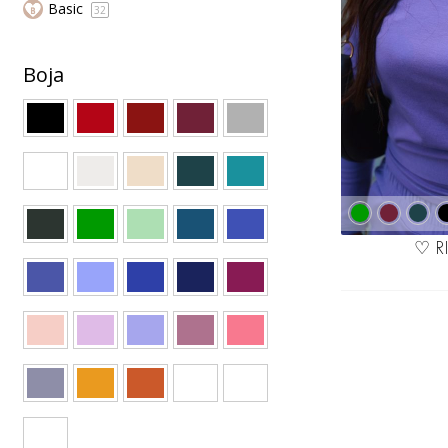
Basic
32
Boja
♡ R