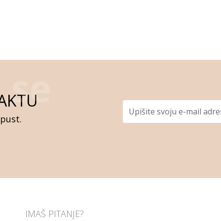
AKTU
opust.
IMAŠ PITANJE?