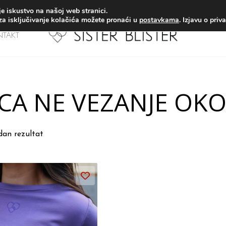
PLATNA DOSTAVA za narudžbe iznad 65€ (izuzev paketa s pou
e iskustvo na našoj web stranici.
 za isključivanje kolačića možete pronaći u
postavkama
. Izjavu o priv
NTAKT
A
CA NE VEZANJE OK
edan rezultat