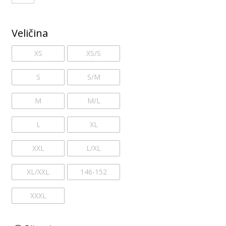
Veličina
XS
XS/S
S
S/M
M
M/L
L
XL
XXL
L/XL
XL/XXL
146-152
XXXL